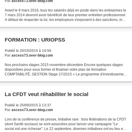
Par
ascess73.over-blog.com
Avant le 8 mars 2016, tous les salariés déjà en poste dans les entreprises le
7 mars 2014 devront avoir bénéficié de leur premier entretien professionnel.
A défaut de respecter la loi, les employeurs s'exposent à des sanctions, mais
pas dans l'immédiat....
FORMATION : URIOPSS
Publié le 20/10/2015 à 14:56
Par
ascess73.over-blog.com
Nos prochains stages 2015 novembre-décembre Encore quelques stages
disponibles pour vous former et finaliser votre plan de formation
COMPTABILITÉ, GESTION Stage 27/2015 « Le programme d'investissement
: plan pluriannuel de financement et choix des investissements...
La CFDT veut réhabiliter le social
Publié le 25/09/2015 à 13:37
Par
ascess73.over-blog.com
Lors de la conférence de presse, Initiative rare : trois fédérations de la CFDT
(dont Santé-sociaux) se sont associées pour lancer une campagne "Le
social est une richesse". Le 22 septembre, diverses initiatives ont eu lieu en