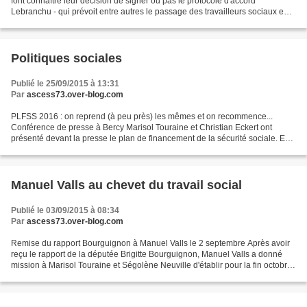
font connaître leur décision de signer ou pas le protocole d'accord
Lebranchu - qui prévoit entre autres le passage des travailleurs sociaux en
catégorie A - le décompte se fait...
Politiques sociales
Publié le 25/09/2015 à 13:31
Par
ascess73.over-blog.com
PLFSS 2016 : on reprend (à peu près) les mêmes et on recommence...
Conférence de presse à Bercy Marisol Touraine et Christian Eckert ont
présenté devant la presse le plan de financement de la sécurité sociale. En
2016, on va se serrer la ceinture pour...
Manuel Valls au chevet du travail social
Publié le 03/09/2015 à 08:34
Par
ascess73.over-blog.com
Remise du rapport Bourguignon à Manuel Valls le 2 septembre Après avoir
reçu le rapport de la députée Brigitte Bourguignon, Manuel Valls a donné
mission à Marisol Touraine et Ségolène Neuville d'établir pour la fin octobre
un plan d'action qui viendra...