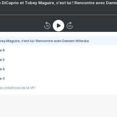
 DiCaprio et Tobey Maguire, c'est lui ! Rencontre avec Dam
bey Maguire, c'est lui ! Rencontre avec Damien Witecka
e 6
e 5
e 4
e 3
s créatrices de la VF !
e 2
e 1
e Mektoub My Love arrive enfin ! Rencontre avec Shaïn Boumedine et Sal